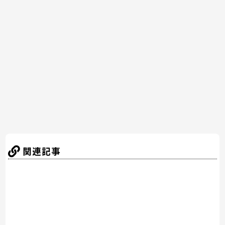
e
er
e
n
b
st
a
o
o
k
関連記事