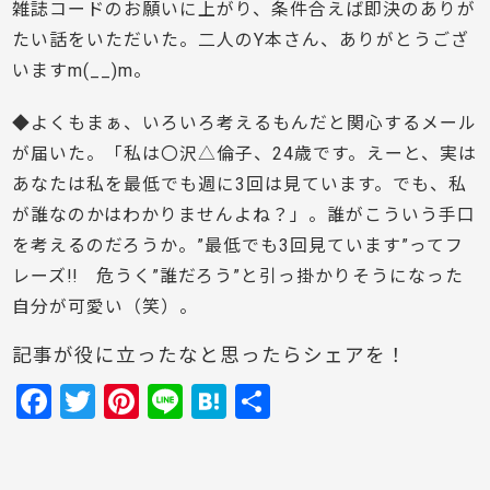
雑誌コードのお願いに上がり、条件合えば即決のありが
たい話をいただいた。二人のY本さん、ありがとうござ
いますm(__)m。
◆よくもまぁ、いろいろ考えるもんだと関心するメール
が届いた。「私は〇沢△倫子、24歳です。えーと、実は
あなたは私を最低でも週に3回は見ています。でも、私
が誰なのかはわかりませんよね？」。誰がこういう手口
を考えるのだろうか。”最低でも3回見ています”ってフ
レーズ!! 危うく”誰だろう”と引っ掛かりそうになった
自分が可愛い（笑）。
記事が役に立ったなと思ったらシェアを！
F
T
Pi
Li
H
共
a
w
nt
n
at
有
c
itt
er
e
e