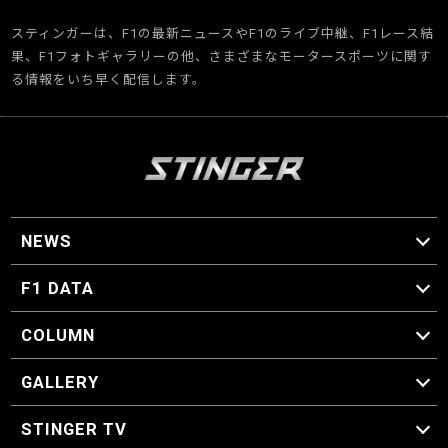
スティンガーは、F1の最新ニュースやF1のライブ中継、F1レース結
果、F1フォトギャラリーの他、さまざまなモータースポーツに関す
る情報をいち早く配信します。
NEWS
F1 ニュース
F1 DATA
F1 日程
F1 データ
COLUMN
マイ・ワンダフル・サーキット
スクーデリア・一方通行
F1に燃え、ゴルフに泣く日々。
スティングくんの部屋
GALLERY
GALLERY
STINGER TV