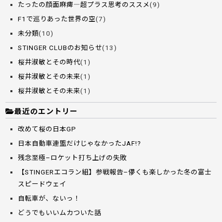
たったの顔面麻痺―超プラス思考のススメ
(9)
F1で巡りあった世界の空
(7)
未分類
(10)
STINGER CLUBのお知らせ
(13)
桜井淑敏とその時代
(1)
桜井淑敏とその未来
(1)
桜井淑敏とその未来
(1)
最近のエントリー
改めて桜の日本GP
日本自動車連盟だけじゃなかったJAF!?
残念至極–ロケット打ち上げの失敗
【STINGERエコラン組】参戦報告–儚くも楽しかった冬の富士
スピードウェイ
自転車が、ないっ！
どうでもいいムカついた話