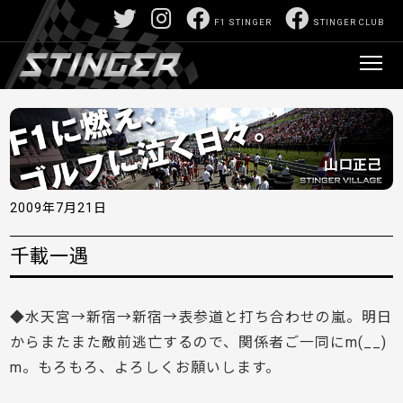
F1 STINGER
STINGER CLUB
2009年7月21日
千載一遇
◆水天宮→新宿→新宿→表参道と打ち合わせの嵐。明日
からまたまた敵前逃亡するので、関係者ご一同にm(__)
m。もろもろ、よろしくお願いします。