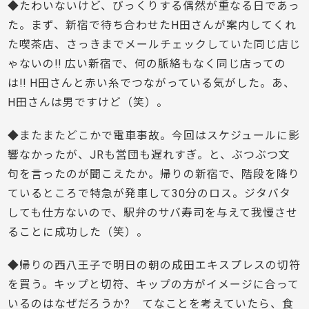
◆たわいないけど、びっくりする偶然が重なる日であっ
た。まず、新宿で待ち合わせたH田さんが案内してくれ
た喫茶店、さっきまでメールチェックしていた同じ店じ
ゃないの!! 広い新宿で、何の脈絡もなく同じ店っての
は!! H田さんと赤い糸でつながっている気がした。あ、
H田さんは男ですけど（笑）。
◆またまたどこかで電車事故。今回はスケジュールに影
響なかったが、JRも営団も遅れすぎ。と、ぶつぶつ文
句を言ったのが聞こえたか。帰りの新宿で、階段を降り
ているところで特急が発車して30分のロス。ジタバタ
しても仕方ないので、駅弁のサバ寿司を与えて我慢させ
ることに成功した（笑）。
◆帰りの西八王子で明日の朝の成田エキスプレスの切符
を買う。キップと切符、キップの方がイメージに合って
いるのはなぜだろうか? てなことを考えていたら、食