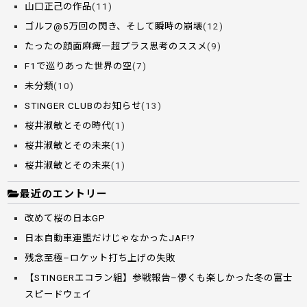
山口正己の作品
(11)
ゴルフ@5万回の閃き、そして瞬時の崩壊
(12)
たったの顔面麻痺―超プラス思考のススメ
(9)
F1で巡りあった世界の空
(7)
未分類
(10)
STINGER CLUBのお知らせ
(13)
桜井淑敏とその時代
(1)
桜井淑敏とその未来
(1)
桜井淑敏とその未来
(1)
最近のエントリー
改めて桜の日本GP
日本自動車連盟だけじゃなかったJAF!?
残念至極–ロケット打ち上げの失敗
【STINGERエコラン組】参戦報告–儚くも楽しかった冬の富士
スピードウェイ