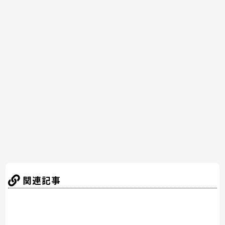
a
w
nt
n
at
有
c
itt
er
e
e
e
er
e
n
b
st
a
o
o
k
関連記事