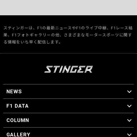
スティンガーは、F1の最新ニュースやF1のライブ中継、F1レース結
果、F1フォトギャラリーの他、さまざまなモータースポーツに関す
る情報をいち早く配信します。
NEWS
F1 ニュース
F1 DATA
F1 日程
F1 データ
COLUMN
マイ・ワンダフル・サーキット
スクーデリア・一方通行
F1に燃え、ゴルフに泣く日々。
スティングくんの部屋
GALLERY