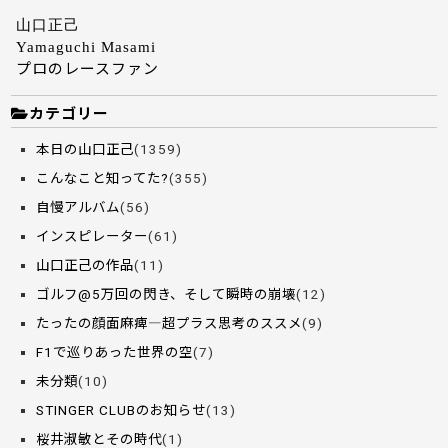
山口正己
Yamaguchi Masami
プロのレースファン
カテゴリー
本日の山口正己
(1359)
こんなこと知ってた?
(355)
自慢アルバム
(56)
インスピレーター
(61)
山口正己の作品
(11)
ゴルフ@5万回の閃き、そして瞬時の崩壊
(12)
たったの顔面麻痺―超プラス思考のススメ
(9)
F1で巡りあった世界の空
(7)
未分類
(10)
STINGER CLUBのお知らせ
(13)
桜井淑敏とその時代
(1)