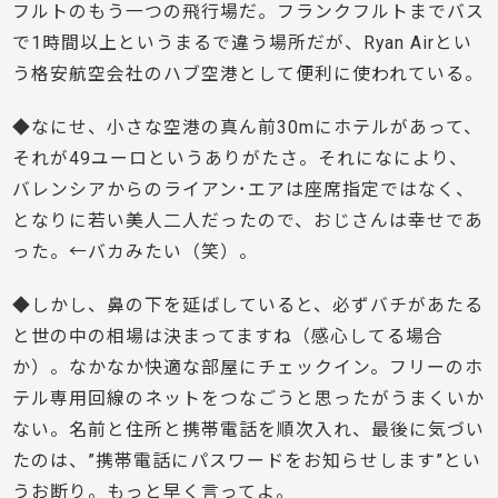
フルトのもう一つの飛行場だ。フランクフルトまでバス
で1時間以上というまるで違う場所だが、Ryan Airとい
う格安航空会社のハブ空港として便利に使われている。
◆なにせ、小さな空港の真ん前30mにホテルがあって、
それが49ユーロというありがたさ。それになにより、
バレンシアからのライアン･エアは座席指定ではなく、
となりに若い美人二人だったので、おじさんは幸せであ
った。←バカみたい（笑）。
◆しかし、鼻の下を延ばしていると、必ずバチがあたる
と世の中の相場は決まってますね（感心してる場合
か）。なかなか快適な部屋にチェックイン。フリーのホ
テル専用回線のネットをつなごうと思ったがうまくいか
ない。名前と住所と携帯電話を順次入れ、最後に気づい
たのは、”携帯電話にパスワードをお知らせします”とい
うお断り。もっと早く言ってよ。