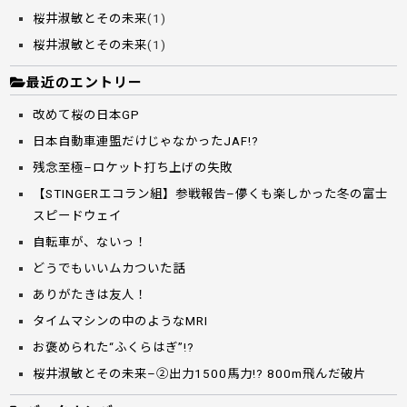
桜井淑敏とその未来
(1)
桜井淑敏とその未来
(1)
最近のエントリー
改めて桜の日本GP
日本自動車連盟だけじゃなかったJAF!?
残念至極–ロケット打ち上げの失敗
【STINGERエコラン組】参戦報告–儚くも楽しかった冬の富士
スピードウェイ
自転車が、ないっ！
どうでもいいムカついた話
ありがたきは友人！
タイムマシンの中のようなMRI
お褒められた“ふくらはぎ”!?
桜井淑敏とその未来–②出力1500馬力!? 800m飛んだ破片