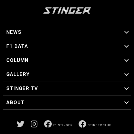
NEWS
F1 ニュース
F1 DATA
F1 日程
F1 データ
COLUMN
マイ・ワンダフル・サーキット
スクーデリア・一方通行
F1に燃え、ゴルフに泣く日々。
スティングくんの部屋
GALLERY
GALLERY
STINGER TV
STINGER TV
ABOUT
CONCEPT
運営事務局
プライバシーポリシー
お問い合わせ
F1 STINGER
STINGER CLUB