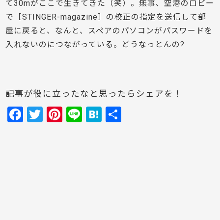
て30mがここで生きてきた（笑）。無事、空港のロビー
で［STINGER-magazine］の校正の指定を送信して部
屋に戻ると、なんと、スペアのパソコンがパスワードを
入れないのにつながっている。どうなっとんの?
記事が役に立ったなと思ったらシェアを！
F
T
Pi
Li
H
共
a
w
nt
n
at
有
c
itt
er
e
e
e
er
e
n
b
st
a
o
o