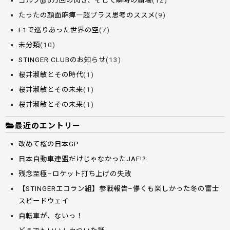
ゴルフ@5万回の閃き、そして瞬時の崩壊
(12)
たったの顔面麻痺―超プラス思考のススメ
(9)
F1で巡りあった世界の空
(7)
未分類
(10)
STINGER CLUBのお知らせ
(13)
桜井淑敏とその時代
(1)
桜井淑敏とその未来
(1)
桜井淑敏とその未来
(1)
最近のエントリー
改めて桜の日本GP
日本自動車連盟だけじゃなかったJAF!?
残念至極–ロケット打ち上げの失敗
【STINGERエコラン組】参戦報告–儚くも楽しかった冬の富士
スピードウェイ
自転車が、ないっ！