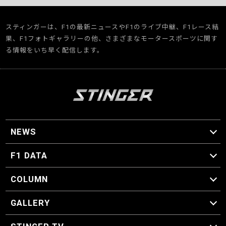
スティンガーは、F1の最新ニュースやF1のライブ中継、F1レース結
果、F1フォトギャラリーの他、さまざまなモータースポーツに関す
る情報をいち早く配信します。
NEWS
F1 ニュース
F1 DATA
F1 日程
F1 データ
COLUMN
マイ・ワンダフル・サーキット
スクーデリア・一方通行
F1に燃え、ゴルフに泣く日々。
スティングくんの部屋
GALLERY
GALLERY