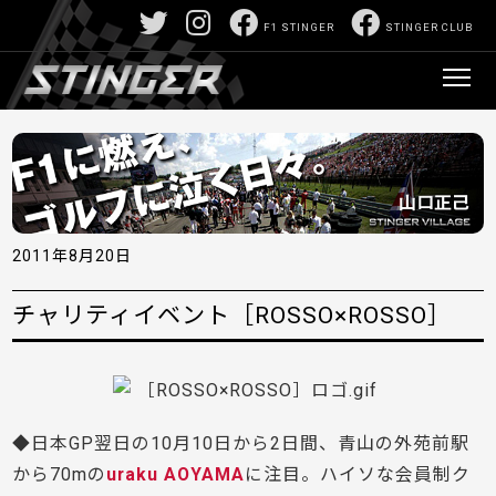
F1 STINGER
STINGER CLUB
2011年8月20日
チャリティイベント［ROSSO×ROSSO］
◆日本GP翌日の10月10日から2日間、青山の外苑前駅
から70mの
uraku AOYAMA
に注目。ハイソな会員制ク