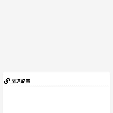
c
itt
er
e
e
e
er
e
n
b
st
a
o
o
k
関連記事