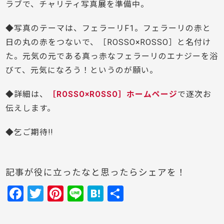
ラブで、チャリティ写真展を準備中。
◆写真のテーマは、フェラーリF1。フェラーリの赤と
日の丸の赤をつないで、［ROSSO×ROSSO］と名付け
た。元気の元である真っ赤なフェラーリのエナジーを浴
びて、元気になろう！というのが願い。
◆詳細は、
［ROSSO×ROSSO］ホームページ
で逐次お
伝えします。
◆乞ご期待!!
記事が役に立ったなと思ったらシェアを！
F
T
Pi
Li
H
共
a
w
nt
n
at
有