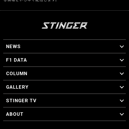
NEWS
F1 ニュース
F1 DATA
F1 日程
F1 データ
COLUMN
マイ・ワンダフル・サーキット
スクーデリア・一方通行
F1に燃え、ゴルフに泣く日々。
スティングくんの部屋
GALLERY
GALLERY
STINGER TV
STINGER TV
ABOUT
CONCEPT
運営事務局
プライバシーポリシー
お問い合わせ