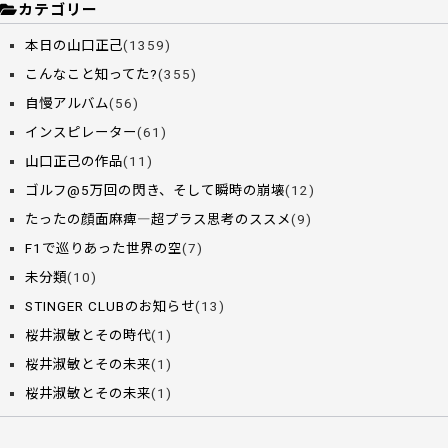
カテゴリー
本日の山口正己
(1359)
こんなこと知ってた?
(355)
自慢アルバム
(56)
インスピレーター
(61)
山口正己の作品
(11)
ゴルフ@5万回の閃き、そして瞬時の崩壊
(12)
たったの顔面麻痺―超プラス思考のススメ
(9)
F1で巡りあった世界の空
(7)
未分類
(10)
STINGER CLUBのお知らせ
(13)
桜井淑敏とその時代
(1)
桜井淑敏とその未来
(1)
桜井淑敏とその未来
(1)