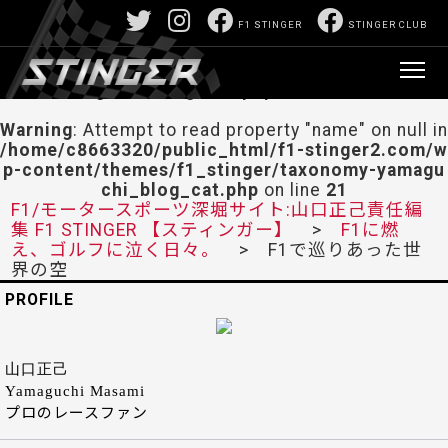
F1 STINGER
STINGER CLUB
Warning
: Attempt to read property "labels" on null i
n
/home/c8663320/public_html/f1-stinger2.co
m/wp-content/themes/f1_stinger/taxonomy-yam
aguchi_blog_cat.php
on line
21
Warning
: Attempt to read property "name" on null in
/home/c8663320/public_html/f1-stinger2.com/w
p-content/themes/f1_stinger/taxonomy-yamagu
chi_blog_cat.php
on line
21
F1/モータースポーツ深堀サイト:山口正己責任編
集 F1 STINGER 【スティンガー】
>
F1に燃
え、ゴルフに泣く日々。
> F1で巡りあった世
界の空
PROFILE
山口正己
Yamaguchi Masami
プロのレースファン