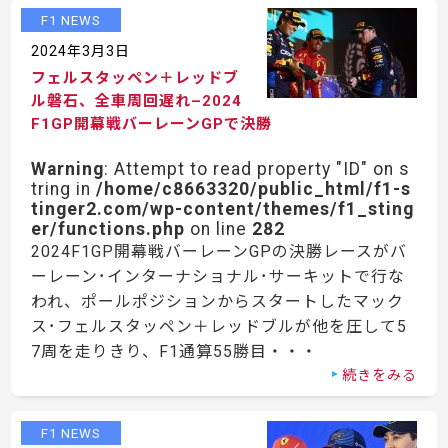
F1 NEWS
2024年3月3日
フェルスタッペン＋レッドブ
ル磐石、全車周回遅れ–2024
F1GP開幕戦バーレーンGPで決勝
Warning
: Attempt to read property "ID" on s
tring in
/home/c8663320/public_html/f1-s
tinger2.com/wp-content/themes/f1_sting
er/functions.php
on line
282
2024F1GP開幕戦バーレーンGPの決勝レースがバ
ーレーン･インターナショナル･サーキットで行な
われ、ポールポジションからスタートしたマック
ス･フェルスタッペン＋レッドブルが他を圧して5
7周を走りきり、F1通算55勝目・・・
続きをみる
F1 NEWS