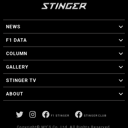
NEWS
F1 ニュース
F1 DATA
F1 日程
F1 データ
COLUMN
マイ・ワンダフル・サーキット
スクーデリア・一方通行
F1に燃え、ゴルフに泣く日々。
スティングくんの部屋
GALLERY
GALLERY
STINGER TV
STINGER TV
ABOUT
CONCEPT
運営事務局
プライバシーポリシー
お問い合わせ
F1 STINGER
STINGER CLUB
Copyright© MY'S.Co.,Ltd. All Rights Reserved.