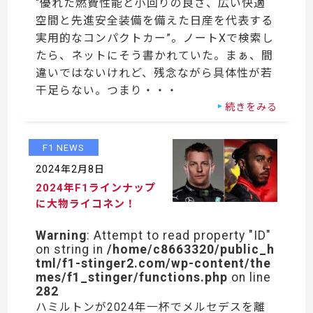
“優れた燃費性能と小回りの良さ、広い快適
空間と先進安全装備を備えた日産を代表する
実用的なコンパクトカー”。ノートXで検索し
たら、ネットにそう書かれていた。まぁ、間
違いではないけれど、残念ながら具体性が若
干足らない。つまり・・・
続きをみる
F1 NEWS
2024年2月8日
2024年F1ラインナップ
に大物ライコネン！
Warning
: Attempt to read property "ID"
on string in
/home/c8663320/public_h
tml/f1-stinger2.com/wp-content/the
mes/f1_stinger/functions.php
on line
282
ハミルトンが2024年一杯でメルセデスを離