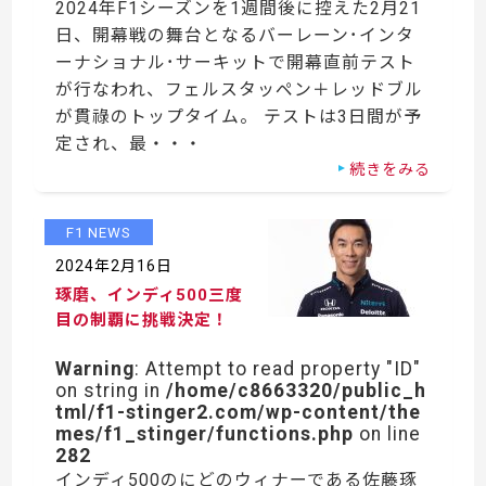
2024年F1シーズンを1週間後に控えた2月21
日、開幕戦の舞台となるバーレーン･インタ
ーナショナル･サーキットで開幕直前テスト
が行なわれ、フェルスタッペン＋レッドブル
が貫祿のトップタイム。 テストは3日間が予
定され、最・・・
続きをみる
F1 NEWS
2024年2月16日
琢磨、インディ500三度
目の制覇に挑戦決定！
Warning
: Attempt to read property "ID"
on string in
/home/c8663320/public_h
tml/f1-stinger2.com/wp-content/the
mes/f1_stinger/functions.php
on line
282
インディ500のにどのウィナーである佐藤琢