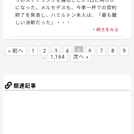
リのステアリングを握ることが1日に明らか
になった。メルセデスも、今季一杯での契約
終了を発表し、ハミルトン本人は、「最も難
しい決断だった」・・・
続きをみる
« 前へ
1
2
3
4
5
6
7
8
9
…
1,164
次へ »
関連記事