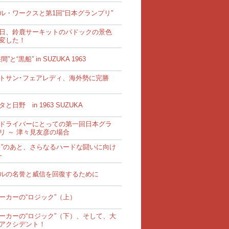
ル・ワークスと第1回“日本グランプリ”
日、鈴鹿サーキットのパドックの景色
変した！
間”と“黒船” in SUZUKA 1963
トサン･フェアレディ、海外勢に完勝
と日野 in 1963 SUZUKA
ドライバーにとっての第一回日本グラ
リ ～ 津々見友彦の場合
り”のあと、さらなるハードな闘いに向け
─
ルの名誉と威信を回復するために
ーカーの“ロジック”（上）
ーカーの“ロジック”（下）、そして、大
アクシデント！