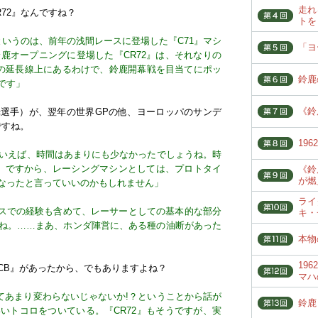
走れ
72』なんですね？
トを
』というのは、前年の浅間レースに登場した『C71』マシ
「ヨ
鹿オープニングに登場した『CR72』は、それなりの
”の延長線上にあるわけで、鈴鹿開幕戦を目当てにポッ
鈴鹿
です」
《鈴
選手）が、翌年の世界GPの他、ヨーロッパのサンデ
ですね。
19
係でいえば、時間はあまりにも少なかったでしょうね。時
。ですから、レーシングマシンとしては、プロトタイ
《鈴
が燃
なったと言っていいのかもしれません」
ライ
ースでの経験も含めて、レーサーとしての基本的な部分
キ・
ね。……まあ、ホンダ陣営に、ある種の油断があった
本物
19
CB』があったから、でもありますよね？
マハ
てあまり変わらないじゃないか!？ということから話が
鈴鹿
いトコロをついている。『CR72』もそうですが、実