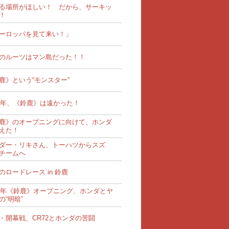
る場所がほしい！ だから、サーキッ
！
ーロッパを見て来い！」
のルーツはマン島だった！！
鹿》という“モンスター”
62年、《鈴鹿》は遠かった！
鹿》のオープニングに向けて、ホンダ
えた！
ダー・リキさん、トーハツからスズ
チームへ
のロードレース in 鈴鹿
62年《鈴鹿》オープニング、ホンダとヤ
の“明暗”
・開幕戦、CR72とホンダの苦闘