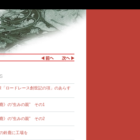
章「ロードレース創世記の項」のあらす
鹿》の“生みの親” その1
鹿》の“生みの親” その2
の鈴鹿に工場を