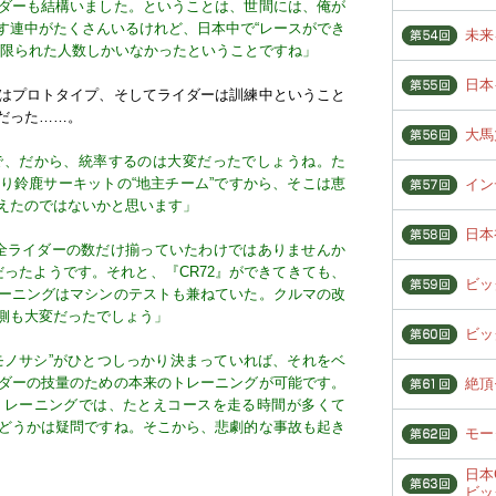
ダーも結構いました。ということは、世間には、俺が
す連中がたくさんいるけれど、日本中で“レースができ
未来
は限られた人数しかいなかったということですね」
日本
はプロトタイプ、そしてライダーは訓練中ということ
だった……。
大馬
で、だから、統率するのは大変だったでしょうね。た
り鈴鹿サーキットの“地主チーム”ですから、そこは恵
イン
えたのではないかと思います」
日本
、全ライダーの数だけ揃っていたわけではありませんか
だったようです。それと、『CR72』ができてきても、
ビッ
ーニングはマシンのテストも兼ねていた。クルマの改
側も大変だったでしょう」
ビッ
モノサシ”がひとつしっかり決まっていれば、それをベ
ダーの技量のための本来のトレーニングが可能です。
絶頂
トレーニングでは、たとえコースを走る時間が多くて
どうかは疑問ですね。そこから、悲劇的な事故も起き
モー
日本
ビッ