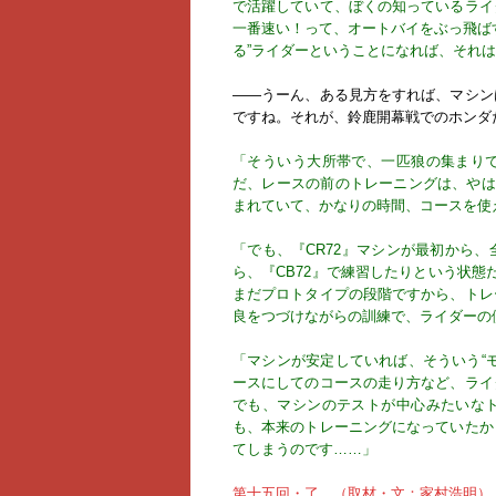
で活躍していて、ぼくの知っているライ
一番速い！って、オートバイをぶっ飛ば
る”ライダーということになれば、それ
――うーん、ある見方をすれば、マシン
ですね。それが、鈴鹿開幕戦でのホンダ
「そういう大所帯で、一匹狼の集まり
だ、レースの前のトレーニングは、やは
まれていて、かなりの時間、コースを使
「でも、『CR72』マシンが最初から
ら、『CB72』で練習したりという状態
まだプロトタイプの段階ですから、トレ
良をつづけながらの訓練で、ライダーの
「マシンが安定していれば、そういう“
ースにしてのコースの走り方など、ライ
でも、マシンのテストが中心みたいな
も、本来のトレーニングになっていたか
てしまうのです……」
第十五回・了 （取材・文：家村浩明）