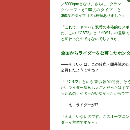
／8000rpmとなり、さらに、クラン
クシャフトが180度のタイプⅠと
360度のタイプⅡの2種類ありました」
「これで、ヤマハと双璧の本格的なスポ
た。この『CB72』と『YDS1』の登
と変わったのではないでしょうか」
全国からライダーを公募したホン
――そういえば、この鈴鹿・開幕戦のた
公募したようですね？
「『CR72』という“新兵器”の開発、
が、ライダー集めも大ごとだったはずで
るためのライダーがいなかったからです
――え、ライダーが!?
「ええ、いないのです。このオープニン
ダーが主体ですから」