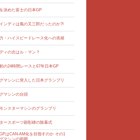
を決めた富士の日本GP
インディは風の又三郎だったのか?!
力・ハイスピードレース化への兆候
ディの次はル・マン？
初の24時間レースと67年日本GP
グマシンに突入した日本グランプリ
グマシンの台頭
モンスターマシンのグランプリ
タースポーツ顕彰碑の除幕式
GPはCAN-AM化を目指すのか その1
グマシンの前哨