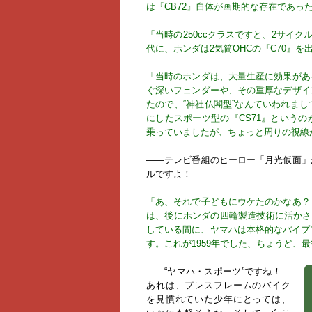
は『CB72』自体が画期的な存在であっ
「当時の250ccクラスですと、2サイ
代に、ホンダは2気筒OHCの『C70』を
「当時のホンダは、大量生産に効果があ
ぐ深いフェンダーや、その重厚なデザイ
たので、“神社仏閣型”なんていわれま
にしたスポーツ型の『CS71』という
乗っていましたが、ちょっと周りの視線
――テレビ番組のヒーロー「月光仮面」
ルですよ！
「あ、それで子どもにウケたのかなあ？
は、後にホンダの四輪製造技術に活かさ
している間に、ヤマハは本格的なパイプ
す。これが1959年でした、ちょうど、
――“ヤマハ・スポーツ”ですね！
あれは、プレスフレームのバイク
を見慣れていた少年にとっては、