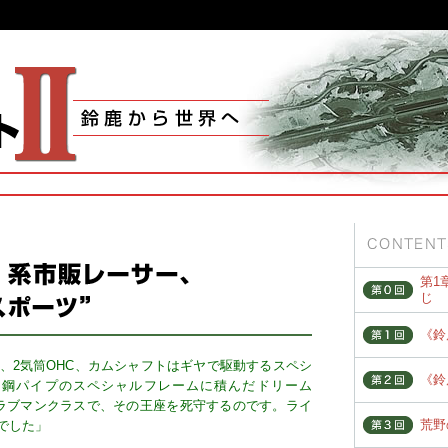
第1
じ
《鈴
、2気筒OHC、カムシャフトはギヤで駆動するスペシ
《鈴
ン鋼パイプのスペシャルフレームに積んだドリーム
cのクラブマンクラスで、その王座を死守するのです。ライ
荒野
でした」