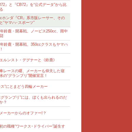
R72』と『CB72』を“公式データ”から比
る
0ccホンダ『CR』系市販レーサー、その
と“ヤマハ･スポーツ”
62年鈴鹿・開幕戦、ノービス250cc、雨中
闘
62年鈴鹿・開幕戦、350ccクラスもヤマハ
！
エルンスト・デグナーと《鈴鹿》
車レースの曙、メーカーも仰天した寝
水の“グランプリ”開催宣言！
ース”にとまどう四輪メーカー
本グランプリ”には、ぼくも出られるのだ
か？
メーカーからのオファー!？
初の職種“ワークス･ドライバー”誕生す