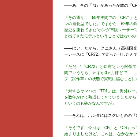
――あ、その『71』があったが故の『CR
「その通り！ 59年浅間での『CR71
ンの進化型でした。ですから、62年の鈴
歴史を重ねてきた“ホンダ市販レーサー
と出てきたモデルということではないの
――はい、だから、クニさん（高橋国光
ーレースに『CR72』で走ったりしたん
「ただ、“『CR72』と鈴鹿”という関
間でいうなら、わずか3ヵ月ほどで――
プ（試作車）の状態で実戦に臨むことに
「対するヤマハの『TD1』は、海外レ
を数年かけて熟成してきていましたから
というのも確かなんですが」
――それは、ホンダにはスグレものの『
「そうです。今回は『CB』と『CR』っ
始まりましたけど、これは、なかなかい