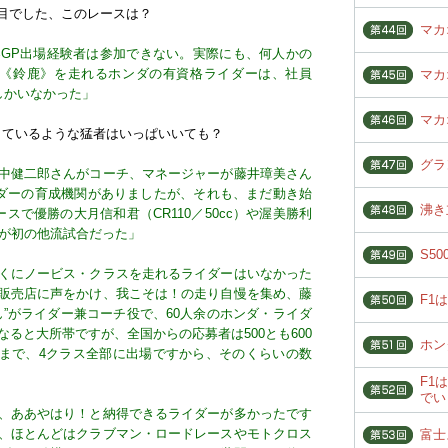
目でした、このレースは？
マカ
GP出場経験者は参加できない。実際にも、何人かの
の《鈴鹿》を走れるホンダの有資格ライダーは、社員
マカ
しかいなかった」
マカ
しているような猛者はいっぱいいても？
グラ
中健二郎さんがコーチ、マネージャーが藤井璋美さん
イダーの育成機関がありましたが、それも、まだ動き始
沸き
スで優勝の大月信和君（CR110／50cc）や渥美勝利
ノ巣が初の他流試合だった」
S5
くにノービス・クラスを走れるライダーはいなかった
販売店に声をかけ、我こそは！の走り自慢を集め、藤
F1
”がライダー兼コーチ役で、60人余のホンダ・ライダ
なると大所帯ですが、全国からの応募者は500とも600
ホン
0ccまで、4クラス全部に出場ですから、そのくらいの数
F1
でい
、ああやはり！と納得できるライダーが多かったです
、ほとんどはクラブマン・ロードレースやモトクロス
富士