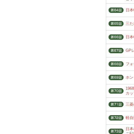
日本
三た
日本
GP
フォ
ホン
19
カッ
三菱
軽自
日本
ニF1