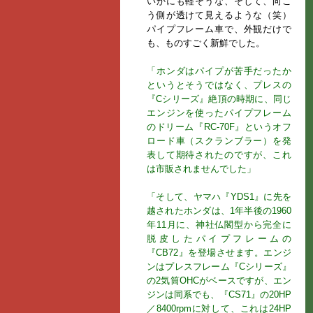
いかにも軽そうな、そして、向こ
う側が透けて見えるような（笑）
パイプフレーム車で、外観だけで
も、ものすごく新鮮でした。
「ホンダはパイプが苦手だったか
というとそうではなく、プレスの
『Cシリーズ』絶頂の時期に、同じ
エンジンを使ったパイプフレーム
のドリーム『RC‐70F』というオフ
ロード車（スクランブラー）を発
表して期待されたのですが、これ
は市販されませんでした」
「そして、ヤマハ『YDS1』に先を
越されたホンダは、1年半後の1960
年11月に、神社仏閣型から完全に
脱皮したパイプフレームの
『CB72』を登場させます。エンジ
ンはプレスフレーム『Cシリーズ』
の2気筒OHCがベースですが、エン
ジンは同系でも、『CS71』の20HP
／8400rpmに対して、これは24HP