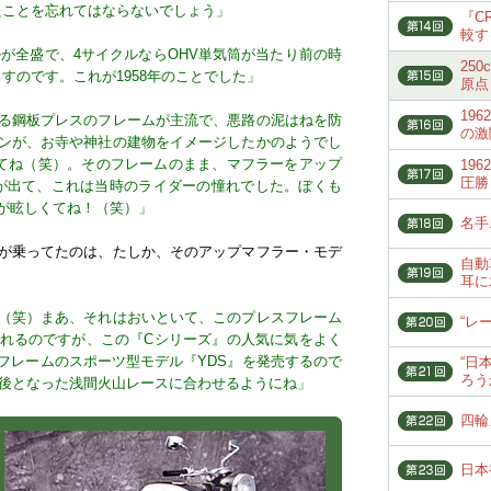
たことを忘れてはならないでしょう」
『C
較す
クルが全盛で、4サイクルならOHV単気筒が当たり前の時
25
出すのです。これが1958年のことでした」
原点
19
る鋼板プレスのフレームが主流で、悪路の泥はねを防
の激
ンが、お寺や神社の建物をイメージしたかのようでし
してね（笑）。そのフレームのまま、マフラーをアップ
19
圧勝
のが出て、これは当時のライダーの憧れでした。ぼくも
が眩しくてね！（笑）」
名手
が乗ってたのは、たしか、そのアップマフラー・モデ
自動
耳に
（笑）まあ、それはおいといて、このプレスフレーム
“レ
れるのですが、この『Cシリーズ』の人気に気をよく
フレームのスポーツ型モデル『YDS』を発売するので
“日
ろう
最後となった浅間火山レースに合わせるようにね」
四輪
日本