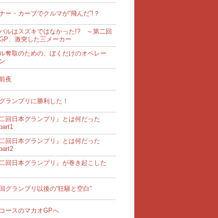
ナー・カーブでクルマが“飛んだ”!？
バルはスズキではなかった!? ～第二回
GP、激突した三メーカー
ル奪取のための、ぼくだけのオペレー
ン
前夜
グランプリに勝利した！
二回日本グランプリ』とは何だった
art1
二回日本グランプリ』とは何だった
art2
二回日本グランプリ』が巻き起こした
回グランプリ以後の“狂騒と空白”
コースのマカオGPへ