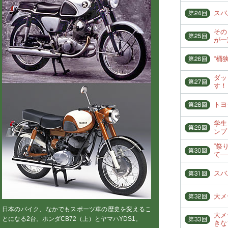
スバ
その
が一
“桶狭
ダッ
す！
トヨタ
学生
ンプ
“祭
て─
スバ
大メ
日本のバイク、なかでもスポーツ車の歴史を変えるこ
大メ
とになる2台。ホンダCB72（上）とヤマハYDS1。
きな