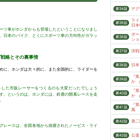
デグ
ライ
日本
ーツ車がホンダからも登場したということになりまし
ポー
場で、日本のバイク、とくにスポーツ車の方向性がガラッ
ショ
決戦
ダ戦略とその裏事情
日本
めに、ホンダは大々的に、また全国的に、ライダーを
『第
か p
そうした市販レーサーをつくるのも大変だったでしょう
『第
す。というのは、ホンダには、鈴鹿の開幕レースを走
か p
」
『第
風
第二
グレースは、全国各地から抜擢されたノービス・ライ
公道