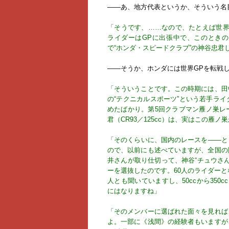
――あ、地方代表というか、そういう名
「そうです、……なので、たとえば世界
ライダーはGPに出張中で、このとき
で“ホンダ・スピードクラブ”の神谷忠君
――そうか、ホンダには世界GPを転戦
「そういうことです。この時期には、田
の“テクニカルスポーツ”という若手ラ
めたばかり。第5回クラブマン雁ノ巣レー
君（CR93／125cc）は、実はこの雁
「そのくらいに、国内のレースを――と
ので、以前にも述べていますが、全国の
井さんが取り仕切って、神谷“チュウさん
ーを選抜したのです。60人のライダーと
人とも聞いていますし、50ccから35
にはなりますね」
「そのメンバーに選ばれた面々を見れば
よ。一部に《浅間》の経験者もいますが