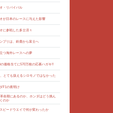
オ・リバイバル
オが日本のレースに与えた影響
オに参戦した多士済々
ンプリは、鈴鹿から富士へ
立つ海外レースへの夢
00の価格当てに570万枚の応募ハガキ!!
は、とても扱えるシロモノではなかった
ダF1の夜明け
は革命期にあるのか、ホンダはどう挑ん
くのか
スピードウエイで何が変わったか