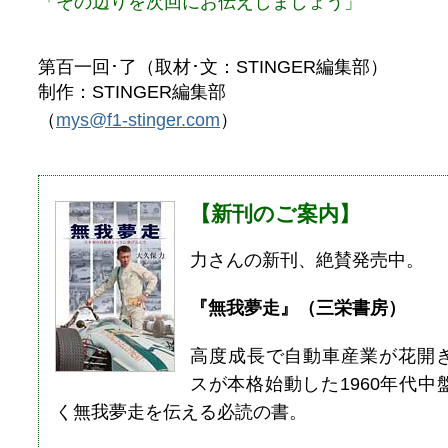
「その辺りを次回にお伝えしましょう」
第百一回･了（取材･文：STINGER編集部）
制作：STINGER編集部
（
mys@f1-stinger.com
）
【新刊のご案内】
力さんの新刊、絶賛発売中。
『無我夢走』（三栄書房）
高度成長で自動車産業が花開
スが本格始動した1960年代中
く無我夢走を伝える必読の書。