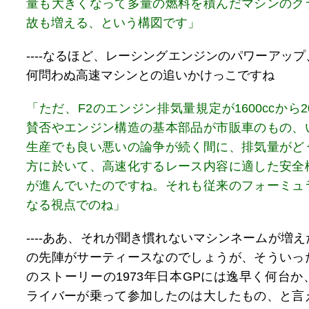
量も大きくなって多量の燃料を積んだマシンのク
故も増える、という構図です」
----なるほど、レーシングエンジンのパワーアッ
何問わぬ高速マシンとの追いかけっこですね
「ただ、F2のエンジン排気量規定が1600ccから2
賛否やエンジン構造の基本部品が市販車のもの、
生産でも良い悪いの論争が続く間に、排気量がど
方に於いて、高速化するレース内容に適した安全
が進んでいたのですね。それも従来のフォーミュ
なる視点でのね」
----ああ、それが聞き慣れないマシンネームが増
の先陣がサーティースなのでしょうが、そういっ
のストーリーの1973年日本GPには逸早く何台
ライバーが乗って参加したのは大したもの、と言