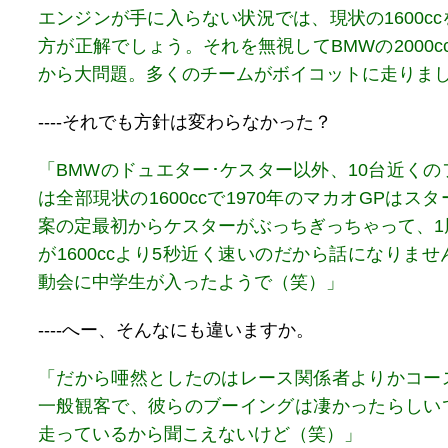
エンジンが手に入らない状況では、現状の1600c
方が正解でしょう。それを無視してBMWの2000c
から大問題。多くのチームがボイコットに走りま
----それでも方針は変わらなかった？
「BMWのドュエター･ケスター以外、10台近く
は全部現状の1600ccで1970年のマカオGPはス
案の定最初からケスターがぶっちぎっちゃって、1
が1600ccより5秒近く速いのだから話になりま
動会に中学生が入ったようで（笑）」
----へー、そんなにも違いますか。
「だから唖然としたのはレース関係者よりかコー
一般観客で、彼らのブーイングは凄かったらしい
走っているから聞こえないけど（笑）」