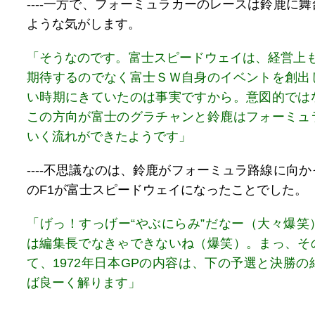
----一方で、フォーミュラカーのレースは鈴鹿に
ような気がします。
「そうなのです。富士スピードウェイは、経営上も
期待するのでなく富士ＳＷ自身のイベントを創出
い時期にきていたのは事実ですから。意図的では
この方向が富士のグラチャンと鈴鹿はフォーミュ
いく流れができたようです」
----不思議なのは、鈴鹿がフォーミュラ路線に向
のF1が富士スピードウェイになったことでした。
「げっ！すっげー“やぶにらみ”だなー（大々爆笑
は編集長でなきゃできないね（爆笑）。まっ、そ
て、1972年日本GPの内容は、下の予選と決勝
ば良ーく解ります」