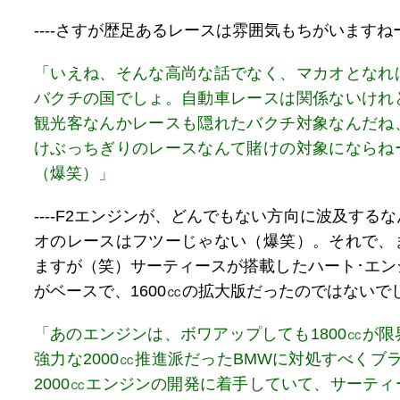
----さすが歴足あるレースは雰囲気もちがいますね
「いえね、そんな高尚な話でなく、マカオとなれ
バクチの国でしょ。自動車レースは関係ないけれ
観光客なんかレースも隠れたバクチ対象なんだね
けぶっちぎりのレースなんて賭けの対象にならね
（爆笑）」
----F2エンジンが、どんでもない方向に波及する
オのレースはフツーじゃない（爆笑）。それで、
ますが（笑）サーティースが搭載したハート･エン
がベースで、1600㏄の拡大版だったのではないで
「あのエンジンは、ボワアップしても1800㏄が
強力な2000㏄推進派だったBMWに対処すべくブ
2000㏄エンジンの開発に着手していて、サーテ