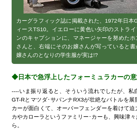
カーグラフィック誌に掲載された、1972年日本
ィースTS10。イエローに黄色い矢印のストラ
ンのキャプションに、マネージャーを努めたホ
さんと、右端にそのお嬢さんが写っていると書
嬢さんのとなりの学生服が実は!?
◆日本で急浮上したフォーミュラカーの意
----いま振り返ると、そういう流れでしたが、
GT-Rとマツダ･サバンナRX3が壮絶なバトルを
カーが面白くて、オーバーフェンダーを着けて迫
カやカローラというファミリー･カーも、興味津々
ら。