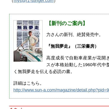
（
mys@f1-stinger.com
）
【新刊のご案内】
力さんの新刊、絶賛発売中。
『無我夢走』（三栄書房）
高度成長で自動車産業が花開
スが本格始動した1960年代中
く無我夢走を伝える必読の書。
詳細はこちら。
http://www.sun-a.com/magazine/detail.php?pid=