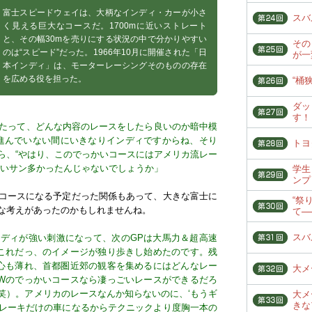
富士スピードウェイは、大柄なインディ・カーが小さ
スバ
く見える巨大なコースだ。1700mに近いストレート
と、その幅30mを売りにする状況の中で分かりやすい
その
のは“スピード”だった。1966年10月に開催された「日
が一
本インディ」は、モーターレーシングそのものの存在
を広める役を担った。
“桶狭
ダッ
す！
ったって、どんな内容のレースをしたら良いのか暗中模
進んでいない間にいきなりインディですからね、そり
トヨタ
ら、“やはり、このでっかいコースにはアメリカ流レー
偉いサン多かったんじゃないでしょうか」
学生
ンプ
コースになる予定だった関係もあって、大きな富士に
“祭
な考えがあったのかもしれませんね。
て─
スバ
ディが強い刺激になって、次のGPは大馬力＆超高速
これだっ、のイメージが独り歩きし始めたのです。残
心も薄れ、首都圏近郊の観客を集めるにはどんなレー
大メ
Wのでっかいコースなら凄っごいレースができるだろ
笑）。アメリカのレースなんか知らないのに、‘もうギ
大メ
きな
レーキだけの車になるからテクニックより度胸一本の