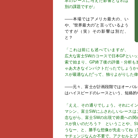
本のレースに与えた影響となれば
別の課題ですが」
――本場ではアメリカ最大の、い
や、“世界最大の”と言っているよう
ですが（笑）その影響は別だ、
と？
「これは前にも述べていますが、
広大な富士SWのコースで日本GPとい
索で始まり、GP終了後の評価・分析も
ゃあ大きなインパクトだったでしょうか
スが最適なんだ”って、独りよがりした
――元々、富士が計画段階ではオーバル
はハイスピードのレースという、短絡的
「ええ、その通りでしょう。それにイン
マシン、富士SWにふさわしいレースは
念ながら、富士SWの出現で鈴鹿への関
スが良いのだろう？ ということや、S
うなー、と、勝手な想像が先走ってね（
ヤチェンジなんか不要で、アクセルとブ