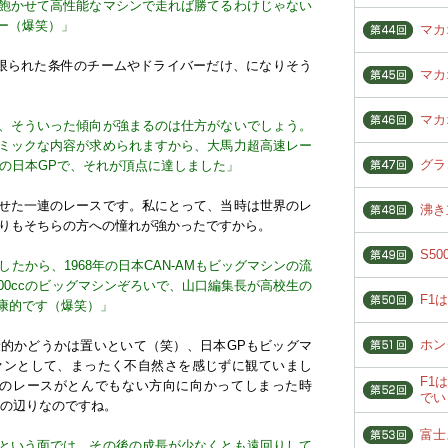
飽かせて高性能なマシンで走れば勝てるわけじゃない
ー（爆笑）」
マカ
限られた条件のチームやドライバーだけ、になりそう
マカ
マカ
、そういった傾向が強まるのは仕方がないでしょう。
ミックな内容が求められますから、大馬力超高速レー
グラ
9年の日本GPで、それが頂点に達しました」
せた一連のレースです。私にとって、当時は世界のレ
沸き
よりもそちらの方への憧れが強かったですから。
S5
たから、1968年の日本CAN-AMもビッグマシンの流
00ccのビッグマシンぞろいで、山口編集長が高校生の
F1
康的です（爆笑）」
ホン
的かどうかは置いといて（笑）、日本GPもビッグマ
ァンとして、まったく不自然さを感じずに観ていまし
F1
本のレースがとんでもない方向に向かってしまった時
でい
その辺りなのですね。
富士
という面では、その後の成長が少なくとも遠回りして