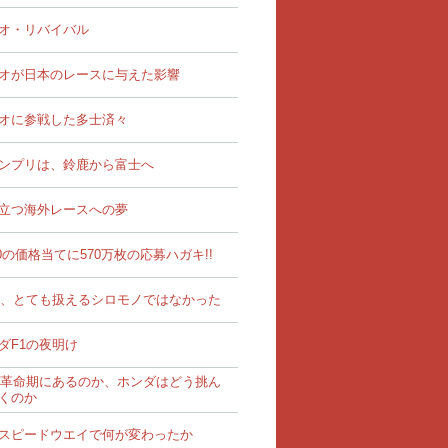
オ・リバイバル
オが日本のレースに与えた影響
オに参戦した多士済々
ンプリは、鈴鹿から富士へ
立つ海外レースへの夢
00の価格当てに570万枚の応募ハガキ!!
は、とても扱えるシロモノではなかった
ダF1の夜明け
は革命期にあるのか、ホンダはどう挑ん
くのか
スピードウエイで何が変わったか