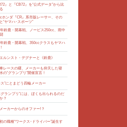
R72』と『CB72』を“公式データ”から比
る
0ccホンダ『CR』系市販レーサー、その
と“ヤマハ･スポーツ”
62年鈴鹿・開幕戦、ノービス250cc、雨中
闘
62年鈴鹿・開幕戦、350ccクラスもヤマハ
！
エルンスト・デグナーと《鈴鹿》
車レースの曙、メーカーも仰天した寝
水の“グランプリ”開催宣言！
ース”にとまどう四輪メーカー
本グランプリ”には、ぼくも出られるのだ
か？
メーカーからのオファー!？
初の職種“ワークス･ドライバー”誕生す