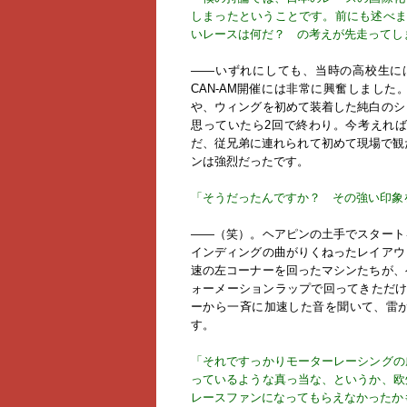
しまったということです。前にも述べま
いレースは何だ？ の考えが先走ってし
――いずれにしても、当時の高校生には
CAN-AM開催には非常に興奮しまし
や、ウィングを初めて装着した純白のシ
思っていたら2回で終わり。今考えれ
だ、従兄弟に連れられて初めて現場で観た
ンは強烈だったです。
「そうだったんですか？ その強い印象
――（笑）。ヘアピンの土手でスタート
インディングの曲がりくねったレイアウ
速の左コーナーを回ったマシンたちが、
ォーメーションラップで回ってきただけ
ーから一斉に加速した音を聞いて、雷
す。
「それですっかりモーターレーシングの
っているような真っ当な、というか、欧
レースファンになってもらえなかったか