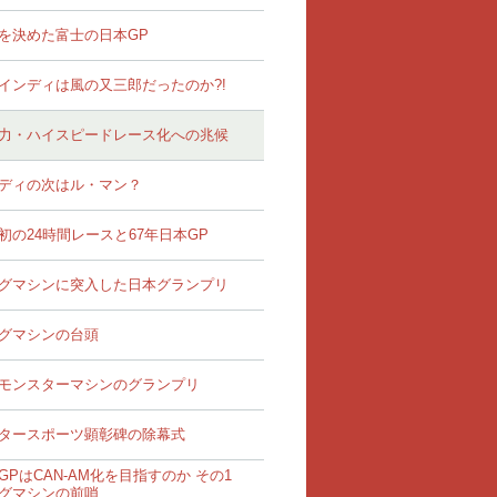
を決めた富士の日本GP
インディは風の又三郎だったのか?!
力・ハイスピードレース化への兆候
ディの次はル・マン？
初の24時間レースと67年日本GP
グマシンに突入した日本グランプリ
グマシンの台頭
モンスターマシンのグランプリ
タースポーツ顕彰碑の除幕式
GPはCAN-AM化を目指すのか その1
グマシンの前哨