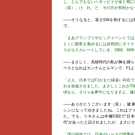
し、とんでもないヘタッピイが金と暇に
（笑）。け、れ、ど、その方が有利かな
――そうなると、富士SWを制するには
で。
「まあグランプリやビッグイベントでは
とくに観客を集めるには必然的にダイナ
スがエスカレートしていき、1968、6
――まさしく、高校時代の私が胸を踊ら
ースとなればカンナムとルマンで、F1
「ええ、日本ではF1がまだ縁遠い存在でし
れを加速させました。まさしくこれが70
頃なら、そりゃあ夢中になりますよ、健
――ありがとうございます（笑）。健康
シンになってゆきましたね。これはフ
た。でも、リキさんは本欄53回で“日
代”があったと話されましたが、まさに
「僕の持論では、日本のレースの国際化