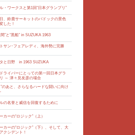
ル・ワークスと第1回“日本グランプリ”
日、鈴鹿サーキットのパドックの景色
変した！
間”と“黒船” in SUZUKA 1963
トサン･フェアレディ、海外勢に完勝
と日野 in 1963 SUZUKA
ドライバーにとっての第一回日本グラ
リ ～ 津々見友彦の場合
り”のあと、さらなるハードな闘いに向け
─
ルの名誉と威信を回復するために
ーカーの“ロジック”（上）
ーカーの“ロジック”（下）、そして、大
アクシデント！