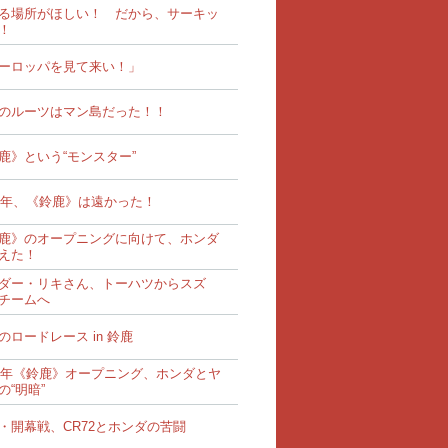
る場所がほしい！ だから、サーキッ
！
ーロッパを見て来い！」
のルーツはマン島だった！！
鹿》という“モンスター”
62年、《鈴鹿》は遠かった！
鹿》のオープニングに向けて、ホンダ
えた！
ダー・リキさん、トーハツからスズ
チームへ
のロードレース in 鈴鹿
62年《鈴鹿》オープニング、ホンダとヤ
の“明暗”
・開幕戦、CR72とホンダの苦闘