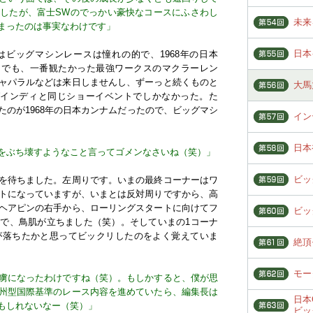
したが、富士SWのでっかい豪快なコースにふさわし
未来
まったのは事実なわけです」
日本
ビッグマシンレースは憧れの的で、1968年の日本
た。でも、一番観たかった最強ワークスのマクラーレン
ャパラルなどは来日しませんし、ずーっと続くものと
大馬
ばインディと同じショーイベントでしかなかった。た
のが1968年の日本カンナムだったので、ビッグマシ
イン
日本
をぶち壊すようなこと言ってゴメンなさいね（笑）」
ビッ
を待ちました。左周りです。いまの最終コーナーはワ
トになっていますが、いまとは反対周りですから、高
ヘアピンの右手から、ローリングスタートに向けてフ
ビッ
で、鳥肌が立ちました（笑）。そしていまの1コーナ
が落ちたかと思ってビックリしたのをよく覚えていま
絶頂
モー
虜になったわけですね（笑）。もしかすると、僕が思
州型国際基準のレース内容を進めていたら、編集長は
日本
もしれないなー（笑）」
ビッ