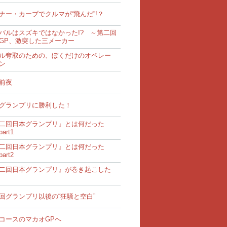
ナー・カーブでクルマが“飛んだ”!？
バルはスズキではなかった!? ～第二回
GP、激突した三メーカー
ル奪取のための、ぼくだけのオペレー
ン
前夜
グランプリに勝利した！
二回日本グランプリ』とは何だった
art1
二回日本グランプリ』とは何だった
art2
二回日本グランプリ』が巻き起こした
回グランプリ以後の“狂騒と空白”
コースのマカオGPへ