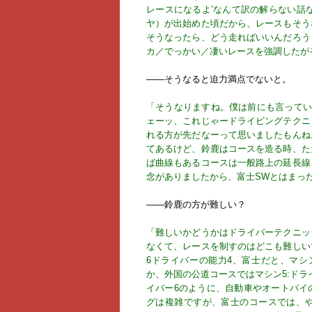
レースになるよ’なんて訳の解らない話
ヤ）が出始めた頃だから、レースもそう
そうなったら、どう走ればいいんだろう
カ／でっかい／凄いレースを強調したが
――そうなると迫力満点でないと。
「そうなりますね。僕は前にも言ってい
ェーッ、これじゃードライビングテクニ
れる方が先だなーって思いましたもんね
てあるけど、鈴鹿はコースを造る時、た
ば曲線もあるコースは一般路上の延長線
念がありましたから、富士SWとはまっ
――鈴鹿の方が難しい？
「難しいかどうかはドライバーテクニッ
なくて、レースを制すのはどこも難しい
6ドライバーの能力4、富士だと、マシ
か、外国の公道コースではマシン5:ドラ
イバー6のように、自動車やオートバイ
グは複雑ですが、富士のコースでは、