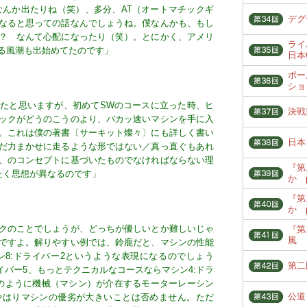
なんか出たりね（笑）、多分、AT（オートマチックギ
デグ
なると思っての話なんでしょうね。僕なんかも、もし
？ なんて心配になったり（笑）。とにかく、アメリ
ライ
る風潮も出始めてたのです」
日本
ポー
ショ
たと思いますが、初めてSWのコースに立った時、ヒ
決戦
ックがどうのこうのより、バカッ速いマシンを手に入
。これは僕の著書〔サーキット燦々〕にも詳しく書い
日本
だ力まかせに走るような形ではない／真っ直ぐもあれ
、のコンセプトに基づいたものでなければならない理
『第
たく思想が異なるのです」
か p
『第
か p
クのことでしょうが、どっちが優しいとか難しいじゃ
『第
風
ですよ。解りやすい例では、鈴鹿だと、マシンの性能
ン8:ドライバー2というような表現になるのでしょう
第二
イバー5、もっとテクニカルなコースならマシン4:ドラ
のように機械（マシン）が介在するモーターレーシン
公道
やはりマシンの優劣が大きいことは否めません。ただ