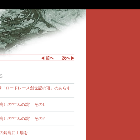
章「ロードレース創世記の項」のあらす
鹿》の“生みの親” その1
鹿》の“生みの親” その2
の鈴鹿に工場を