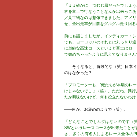
「ええ確かに、つむじ風だったでしょう
容を富士で行なうことなんか出来っこあ
／見世物なのは想像できました。アメリ
せ、全出走車が目前をグルグル走り回る
前にも話しましたが、インディカー・シ
でも、ヨーロッパのそれとは丸っきり違
に単純な高速コースといえど富士はロー
で始めちゃったように思えてなりません
――そうなると、冒険的な（笑）日本イ
のはなかった？
「プロモーターも、‘俺たちが本場のレ
けじゃないでしょ（笑）。ただね、興行
たか興味ないけど、何も役立たないわけ
――何か、お褒めのようで（笑）。
「どんなことでもムダはないのです（
SWというレースコースが出来たことが
さ、多くの有名人によるレース全体のP