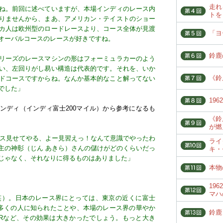
走れ
ね。前回に述べていますが、本場インディのレース内
トを
りませんから、まあ、アメリカン・テイストのショー
カ人は欧州型のロードレースより、コース全体が見渡
「ヨ
オーバルコースのレースが好きですね。
鈴鹿
リーズのレースマシンの形はフォーミュラカーのよう
い、左回りがし易い構造は代表的です。それを、いか
《鈴
ドコースですからね。なんか基本的なこと解ってない
でした」
19
ンディ（インディ富士200マイル）から参考になるも
《鈴
が燃
ース見せてやる、よー見習えっ！なんて意識でやったわ
ライ
主の神彰（じん あきら）さんの儲けがどのくらいだっ
キ・
じゃなく、それなりに得るものはありました」
本物
19
マハ
笑）。日本のレース界にとっては、東京の近くに富士
多くの人に知られたことや、本場のレース界の華やか
鈴鹿
Rなど、その効果は大きかったでしょう。もっと大き