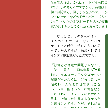
な目で見れば、これはオートバイも同じ
宣伝〉との見られ方ですから、話題はト
柄に無関係で、同じような形のマシンが
ンドレッティなどのドライバー、〈人〉
ング）というのは“スピードを追求の技
技”の見本を示してくれたと思っていま
――なるほど。リキさんのインデ
ィへのイメージは、なんという
か、もっと低俗（笑）なものと思
っていたのですが、結果としては
インディ歓迎派だったのですね。
「歓迎とか否定の問題じゃなくて
（笑）、貴方、山口編集長もTV観
戦してイエローフラッグばかりの
記憶だったように、どっちみち本
場のレースなど再現できっこな
い、ショー的イベントに過ぎなか
ったけれど、インディの偉大さが
日本に上陸した効果は大きかった
と言うことです。ただ、それが日