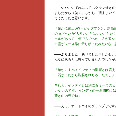
――いや、いずれにしてもクルマ好きの
ましたから（笑）。しかし、凄まじいイ
そうだったと思います。
「確かに富士SW＝ビッグマシン、超高速
の頃だったか“大きいことはいいことだ！
ャルがあって、何でもでっかい方が良い
亡霊がレース界に乗り移ったみたいな（
――ありました、ありました!! しかし
んなにあるとは思っていませんでしたが
「確かにすべてインディの影響とは言え
に弱かったから洗脳されちゃったでしょ
それと、インディとは別にもう一つのビ
いないのです。インディの一週間後には
驚きの内容でね」
――えっ、オートバイのグランプリですか