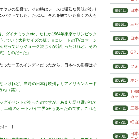
オヤジの影響で、その時はレースに猛烈な興味があり
日本
ンパクトでした。たぶん、それを観ていた多くの人も
三た
、ダイナミックetc、たしか1964年東京オリンピック
日本
”っていう大判サイズの板チョコレートのTVコマーシ
んだっていうジョーク混じりが流行ったけれど、その
GP
笑）ものだった」
、たった一回のインディだったから、日本への影響はそ
フォ
。
ホン
ないけれど、当時の日本は欧州よりアメリカンムード
うね（笑）。
19
カッ
ッグイベントがあったのですが、あまり語り継がれて
三菱
、二輪のオートバイ世界GPもあったのです。これも
軽自
!？ !
日本
ニF1