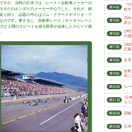
ですが、当時の日本では〈レース＝自動車メーカーの
『C
ヨタだのホンダだのメーカー中心でした。それが、銘
較す
走り回り、話題の中心はジム・クラークやマリオ・ア
25
なのです。要するに、自動車レース（モーターレーシ
原点
術力と人間のスピードを操る限界が合体したスピード競
19
す」
の激
19
圧勝
名手
自動
耳に
“レ
“日
ろう
四輪
日本