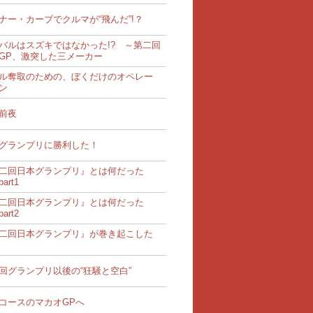
ナー・カーブでクルマが“飛んだ”!？
バルはスズキではなかった!? ～第二回
GP、激突した三メーカー
ル奪取のための、ぼくだけのオペレー
ン
前夜
グランプリに勝利した！
二回日本グランプリ』とは何だった
art1
二回日本グランプリ』とは何だった
art2
二回日本グランプリ』が巻き起こした
回グランプリ以後の“狂騒と空白”
コースのマカオGPへ