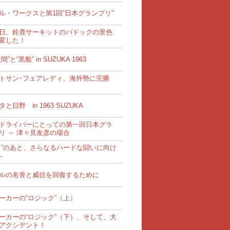
ル・ワークスと第1回“日本グランプリ”
日、鈴鹿サーキットのパドックの景色
変した！
間”と“黒船” in SUZUKA 1963
トサン･フェアレディ、海外勢に完勝
と日野 in 1963 SUZUKA
ドライバーにとっての第一回日本グラ
リ ～ 津々見友彦の場合
り”のあと、さらなるハードな闘いに向け
─
ルの名誉と威信を回復するために
ーカーの“ロジック”（上）
ーカーの“ロジック”（下）、そして、大
アクシデント！