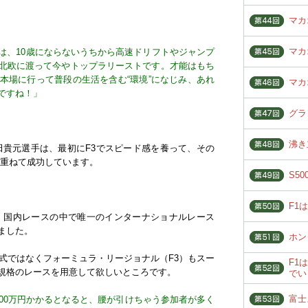
マカ
マカ
は、10歳にならないうちから高速ドリフトやジャンプ
北欧に渡って今やトップラリーストです。才能はもち
本場に行って普段の生活を含む“環境”になじみ、あれ
マカ
ですね！」
グラ
沸き
田貴元選手は、最初にF3でスピード感を養って、その
を重ねて成功しています。
S5
F1
A-F4が、国内レースの中で唯一のインターナショナルレース
ました。
ホン
式ではなくフォーミュラ・リージョナル（F3）もスー
F1
規格のレースを用意して欲しいところです。
でい
富士
00万円かかるとなると、腰が引けちゃう参加者が多く