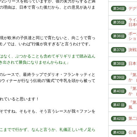
てGP2シリーズを戦っていますが、彼の実力からすると満
の理由は、日本で育った後だから、との意見がありま
デグ
ライ
日本
ポー
活環境が欧米の子供達と同じで育たないと、向こうで育っ
ショ
モノでは、いわば“行儀が良すぎる“と言うわけです。
決戦
はなく、ぶつかることも含めてギリギリまで踏み込ん
き出されて勝負になりませんからねぇ」
日本
た前年のレースで、最終ラップでダリオ・フランキッティと
『第
か p
のウィナーが行なう伝統の“儀式”で牛乳を頭から被って
『第
か p
されていると思います！
『第
風
そですね。そもそも、そう言うレースが我々ファンを
第二
こまでで行かず、なんと言うか、礼儀正しいモノ足ら
公道