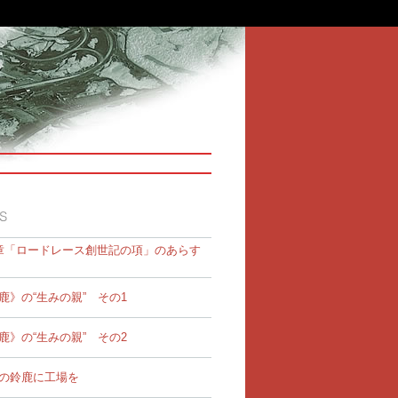
章「ロードレース創世記の項」のあらす
鹿》の“生みの親” その1
鹿》の“生みの親” その2
の鈴鹿に工場を