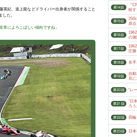
『C
藤英紀、道上龍などドライバー出身者が関係すること
較す
ました。
25
原点
、非常によろこばしい傾向ですね」
19
の激
19
圧勝
名手
自動
耳に
“レ
“日
ろう
四輪
日本