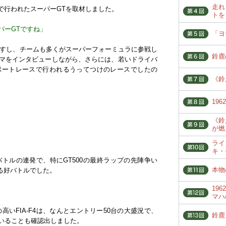
走れ
菅生で行われたスーパーGTを取材しました。
トを
パーGTですね」
「ヨ
スですし、チームも多くがスーパーフォーミュラに参戦し
鈴鹿
マをインタビューしながら、さらには、若いドライバ
サポートレースで行われるうってつけのレースでしたの
《鈴
19
《鈴
が燃
ライ
キ・
00もバトルの連発で、特にGT500の最終ラップの先陣争い
本物
える好バトルでした。
19
マハ
の高いFIA-F4は、なんとエントリー50台の大盛況で、
鈴鹿
いることも確認出しました。