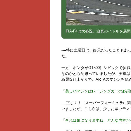
FIA-F4は大盛況。迫真のバトルを展
----特に土曜日は、好天だったことも
た。
一方、ホンダがGT500にシビックで参
なのかと心配思っていましたが、実車は
綺麗な仕上がりで、ARTAのマシンを始
「美しいマシンはレーシングカーの必須
----正しく！ スーパーフォーミュラ
いましたが、こちらは、少しお寒いモノ
「それは気になりますね、どんな内容だ