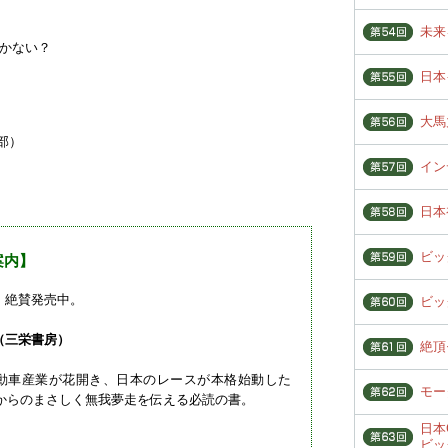
未来
しかない？
日本
大馬
部）
イン
日本
ビッ
案内】
、絶賛発売中。
ビッ
（三栄書房）
絶頂
動車産業が花開き、日本のレースが本格始動した
モー
盤からのまさしく無我夢走を伝える必読の書。
日本
ビッ