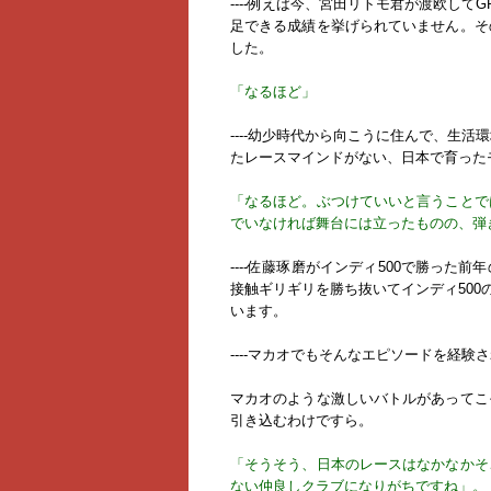
----例えば今、宮田リトモ君が渡欧し
足できる成績を挙げられていません。そ
した。
「なるほど」
----幼少時代から向こうに住んで、生
たレースマインドがない、日本で育った
「なるほど。ぶつけていいと言うことで
でいなければ舞台には立ったものの、弾
----佐藤琢磨がインディ500で勝っ
接触ギリギリを勝ち抜いてインディ500
います。
----マカオでもそんなエピソードを経験
マカオのような激しいバトルがあってこ
引き込むわけですら。
「そうそう、日本のレースはなかなかそ
ない仲良しクラブになりがちですね」。