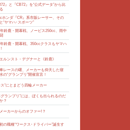
R72』と『CB72』を“公式データ”から比
る
0ccホンダ『CR』系市販レーサー、その
と“ヤマハ･スポーツ”
62年鈴鹿・開幕戦、ノービス250cc、雨中
闘
62年鈴鹿・開幕戦、350ccクラスもヤマハ
！
エルンスト・デグナーと《鈴鹿》
車レースの曙、メーカーも仰天した寝
水の“グランプリ”開催宣言！
ース”にとまどう四輪メーカー
本グランプリ”には、ぼくも出られるのだ
か？
メーカーからのオファー!？
初の職種“ワークス･ドライバー”誕生す