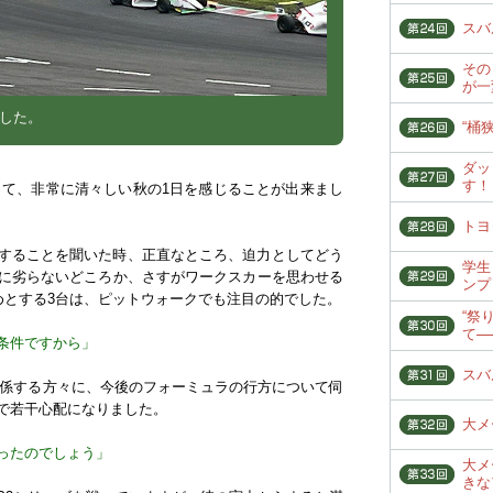
スバ
その
が一
開した。
“桶狭
ダッ
す！
あって、非常に清々しい秋の1日を感じることが出来まし
トヨタ
戦することを聞いた時、正直なところ、迫力としてどう
学生
に劣らないどころか、さすがワークスカーを思わせる
ンプ
めとする3台は、ピットウォークでも注目の的でした。
“祭
て─
条件ですから」
スバ
に関係する方々に、今後のフォーミュラの行方について伺
で若干心配になりました。
大メ
ったのでしょう」
大メ
きな