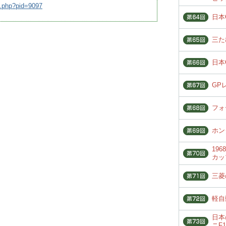
l.php?pid=9097
日本
三た
日本
GP
フォ
ホン
19
カッ
三菱
軽自
日本
ニF1