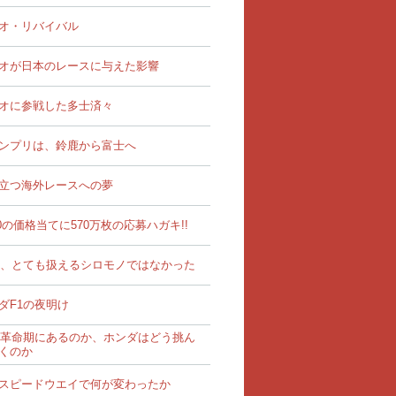
オ・リバイバル
オが日本のレースに与えた影響
オに参戦した多士済々
ンプリは、鈴鹿から富士へ
立つ海外レースへの夢
00の価格当てに570万枚の応募ハガキ!!
は、とても扱えるシロモノではなかった
ダF1の夜明け
は革命期にあるのか、ホンダはどう挑ん
くのか
スピードウエイで何が変わったか