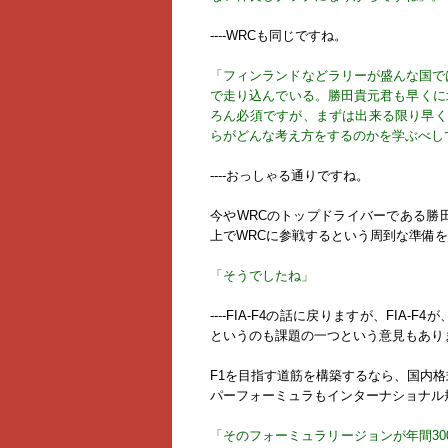
----WRCも同じですね。
「フィンランドなどラリーが盛んな国で
で走り込んでいる。勝田貴元君も早くに
ろん必須ですが、まずは出来る限り早く
らがどんな考え方をするのかを学ぶべし
----おっしゃる通りですね。
今やWRCのトップドライバーである勝
上でWRCに参戦するという周到な準備
「そうでしたね」
----FIA-F4の話に戻りますが、FI
というのも課題の一つという意見もあり
F1を目指す道筋を構築するなら、国内格
パーフォーミュラもインターナショナル
「そのフォーミュラリージョンが年間30