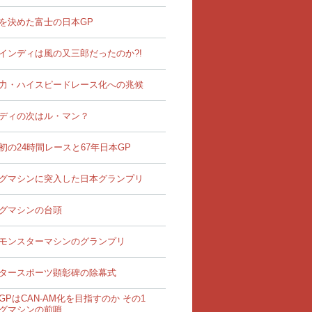
を決めた富士の日本GP
インディは風の又三郎だったのか?!
力・ハイスピードレース化への兆候
ディの次はル・マン？
初の24時間レースと67年日本GP
グマシンに突入した日本グランプリ
グマシンの台頭
モンスターマシンのグランプリ
タースポーツ顕彰碑の除幕式
GPはCAN-AM化を目指すのか その1
グマシンの前哨