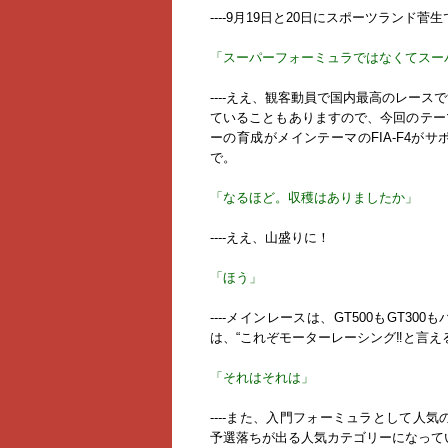
----9月19日と20日にスポーツランド
「スーパーフォーミュラではなくてスー
----ええ、観客動員で国内最高のレー
ていることもありますので、今回のテー
ーの育成がメインテーマのFIA-F4が
で。
「なるほど。収穫はありましたか」
----ええ、山盛りに！
「ほう」
----メインレースは、GT500もGT3
は、“これぞモーターレーシング‼️と言
「それはそれは」
----また、入門フォーミュラとして人気
予選落ちが出る人気カテゴリーになって