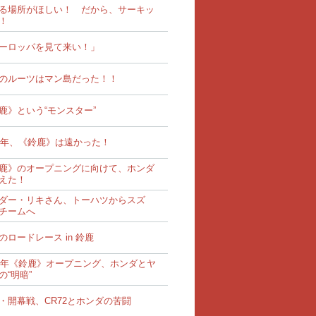
る場所がほしい！ だから、サーキッ
！
ーロッパを見て来い！」
のルーツはマン島だった！！
鹿》という“モンスター”
62年、《鈴鹿》は遠かった！
鹿》のオープニングに向けて、ホンダ
えた！
ダー・リキさん、トーハツからスズ
チームへ
のロードレース in 鈴鹿
62年《鈴鹿》オープニング、ホンダとヤ
の“明暗”
・開幕戦、CR72とホンダの苦闘