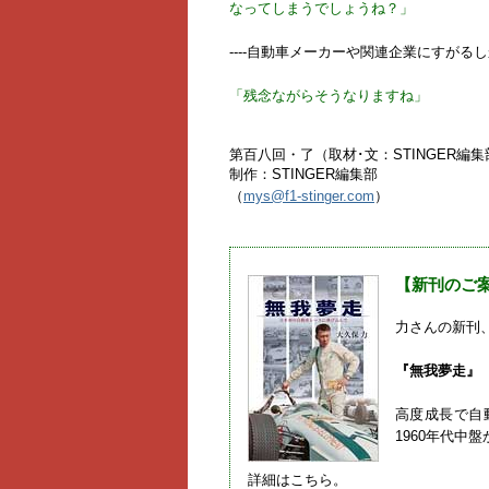
なってしまうでしょうね？」
----自動車メーカーや関連企業にすがる
「残念ながらそうなりますね」
第百八回・了（取材･文：STINGER編集
制作：STINGER編集部
（
mys@f1-stinger.com
）
【新刊のご
力さんの新刊
『無我夢走』
高度成長で自
1960年代中
詳細はこちら。